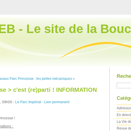
EB - Le site de la Bouc
Reche
avaux Parc Princesse : les pelles mécaniques »
se > c'est (re)parti ! INFORMATION
Catég
, 09h00 -
Le Parc Impérial
-
Lien permanent
Adhésio
En direc
rincesse !
La Vie de
mations :
Revue d