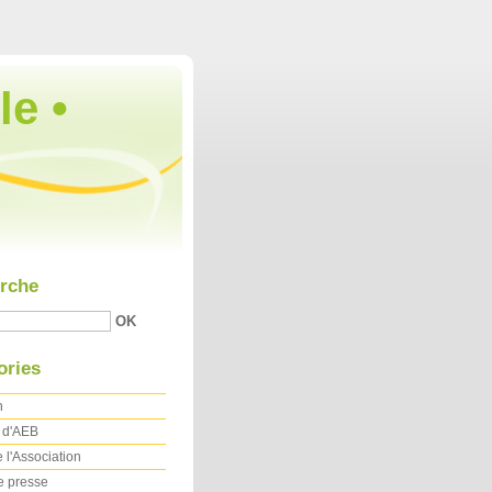
Aller au contenu
|
Aller au menu
|
Aller à la recherche
le •
rche
ories
n
t d'AEB
 l'Association
e presse