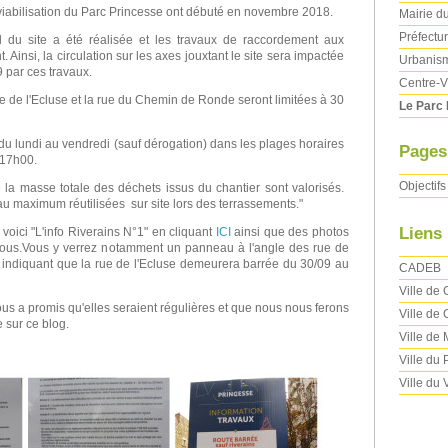
viabilisation du Parc Princesse ont débuté en novembre 2018.
Mairie d
Préfectu
ud du site a été réalisée et les travaux de raccordement aux
 Ainsi, la circulation sur les axes jouxtant le site sera impactée
Urbanism
 par ces travaux.
Centre-V
ue de l'Ecluse et la rue du Chemin de Ronde seront limitées à 30
Le Parc 
du lundi au vendredi (sauf dérogation) dans les plages horaires
Pages
 17h00.
Objectifs
 la masse totale des déchets issus du chantier sont valorisés.
au maximum réutilisées sur site lors des terrassements."
Liens
, voici "L'info Riverains N°1" en cliquant
ICI
ainsi que des photos
ssous.Vous y verrez notamment un panneau à l'angle des rue de
y indiquant que la rue de l'Ecluse demeurera barrée du 30/09 au
CADEB
Ville de
us a promis qu'elles seraient régulières et que nous nous ferons
Ville de 
 sur ce blog.
Ville de
Ville du
Ville du 