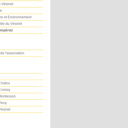
u Vésinet
re
e et Environnement
ille du Vésinet
Impérial
 de l'association
 Chatou
Croissy
 Montesson
 Pecq
Vésinet