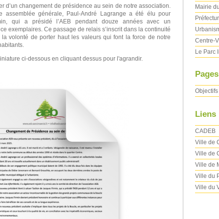
er d’un changement de présidence au sein de notre association.
Mairie d
ère assemblée générale, Paul-André Lagrange a été élu pour
Préfectu
min, qui a présidé l’AEB pendant douze années avec un
Urbanism
 exemplaires. Ce passage de relais s’inscrit dans la continuité
 la volonté de porter haut les valeurs qui font la force de notre
Centre-V
habitants.
Le Parc 
iniature ci-dessous en cliquant dessus pour l'agrandir.
Pages
Objectifs
Liens
CADEB
Ville de
Ville de 
Ville de
Ville du
Ville du 