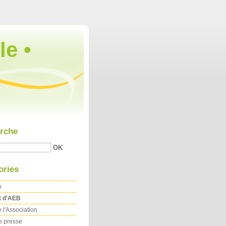
Aller au contenu
|
Aller au menu
|
Aller à la recherche
le •
rche
ories
n
t d'AEB
 l'Association
e presse