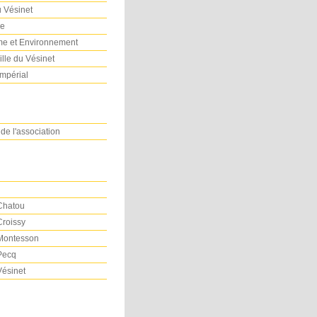
u Vésinet
re
e et Environnement
ille du Vésinet
Impérial
 de l'association
 Chatou
Croissy
 Montesson
 Pecq
Vésinet