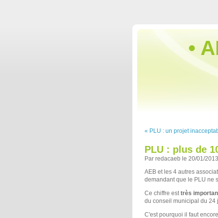
• A
« PLU : un projet inacceptab
PLU : plus de 1
Par redacaeb le 20/01/2013
AEB et les 4 autres associa
demandant que le PLU ne soi
Ce chiffre est
très importan
du conseil municipal du 24 j
C'est pourquoi il faut encore 