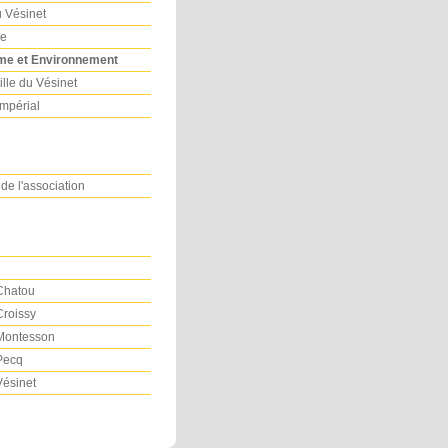
u Vésinet
re
me et Environnement
ille du Vésinet
Impérial
 de l'association
 Chatou
Croissy
 Montesson
 Pecq
Vésinet