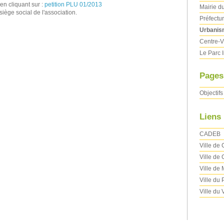
en cliquant sur :
petition PLU 01/2013
Mairie d
siège social de l'association.
Préfectu
Urbanis
Centre-V
Le Parc 
Pages
Objectifs
Liens
CADEB
Ville de
Ville de 
Ville de
Ville du
Ville du 