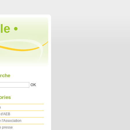
Aller au contenu
|
Aller au menu
|
Aller à la recherche
le •
rche
ories
n
t d'AEB
 l'Association
e presse