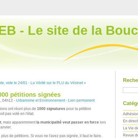
EB - Le site de la Bouc
Reche
le, vote le 24/01
-
La Vérité sur le PLU du Vésinet »
000 pétitions signées
, 04h12 -
Urbanisme et Environnement
-
Lien permanent
Catég
tions ont réuni plus de
1000 signatures
pour la pétition
t pas voté en l'état.
Adhésio
En direc
t
, mais apparemment
la municipalité veut passer en force
lors
anvier.
La Vie de
Revue d
plus de pétitions. Si vous ne l'avez pas signée, il faut le faire.