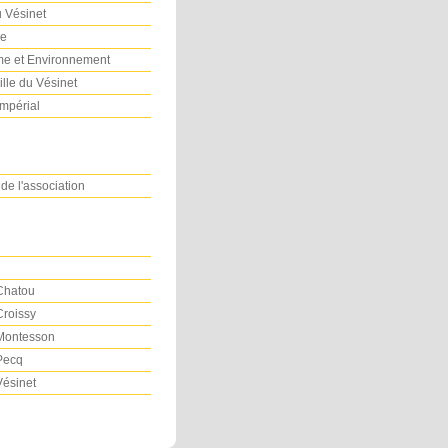
u Vésinet
re
e et Environnement
ille du Vésinet
Impérial
 de l'association
 Chatou
Croissy
 Montesson
 Pecq
Vésinet