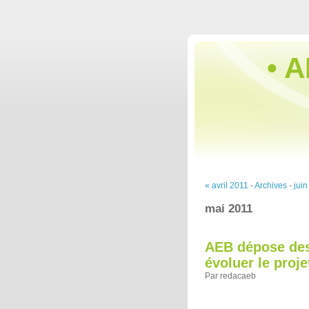
• A
« avril 2011
-
Archives
-
juin
mai 2011
AEB dépose des 
évoluer le proje
Par redacaeb