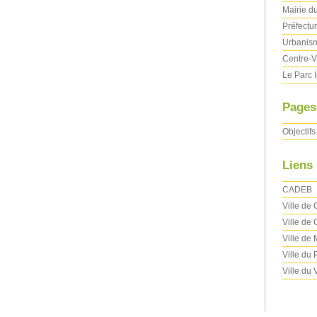
Mairie d
Préfectu
Urbanism
Centre-V
Le Parc 
Pages
Objectifs
Liens
CADEB
Ville de
Ville de 
Ville de
Ville du
Ville du 