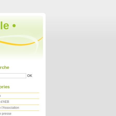
Aller au contenu
|
Aller au menu
|
Aller à la recherche
le •
rche
ories
n
t d'AEB
 l'Association
e presse